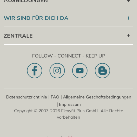
AUSBILDUNGEN
Online Campus
®
Flexyfit
Sport Academy
WIR SIND FÜR DICH DA
Cert Check
®
Flexyfit
Massage Academy
+43 1 997 27 38
ZENTRALE
®
Flexyfit
Beauty Academy
[email protected]
®
Flexyfit
EDV Academy
Flexyfit Plus GmbH
Beratungs- & Onlineanfrage
FOLLOW - CONNECT - KEEP UP
1030 | Österreich
Unser Leitbild
Dietrichgasse 27 E.EG2
Zweigstelle | DE
81829 | Deutschland
Konrad-Zuse-Platz 8
|
|
Datenschutzrichtlinie
FAQ
Allgemeine Geschäftsbedingungen
|
Impressum
Copyright © 2007-2026 Flexyfit Plus GmbH. Alle Rechte
vorbehalten