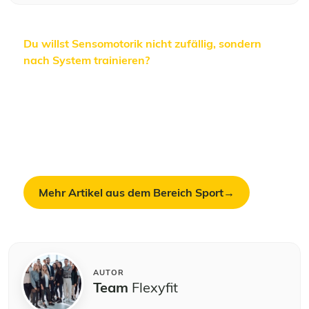
Du willst Sensomotorik nicht zufällig, sondern
nach System trainieren?
In unseren Sport-
Lehrgängen vermitteln wir Anatomie der
Tiefenmuskulatur, Bewegungsstandards für
Balance- und Koordinations-Übungen und die
Trainingssteuerung dahinter – mit echten
Praxisbeispielen aus Studio, Reha und
Leistungssport.
Mehr Artikel aus dem Bereich Sport
AUTOR
Team
Flexyfit