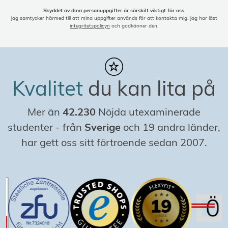
Skyddet av dina personuppgifter är särskilt viktigt för oss.
Jag samtycker härmed till att mina uppgifter används för att kontakta mig. Jag har läst
integritetspolicyn
och godkänner den.
Kvalitet
du kan lita på
Mer än
42.230
Nöjda utexaminerade
studenter
-
från
Sverige
och 19 andra länder,
har gett oss sitt förtroende sedan 2007.