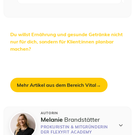
Du willst Ernährung und gesunde Getränke nicht
nur für dich, sondern für Klient:innen planbar
machen?
In unseren Ernährungs-, Vital- und
Fitness-Lehrgängen lernst du Zutatenkunde,
Sättigungsstrategien und praxisnahe Beratung –
von der Theorie bis zur Alltagsumsetzung.
Mehr Artikel aus dem Bereich Vital
AUTORIN
Melanie
Brandstätter
PROKURISTIN & MITGRÜNDERIN
DER FLEXYFIT ACADEMY