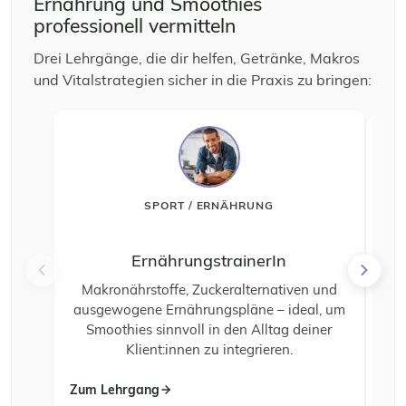
Ernährung und Smoothies
professionell vermitteln
Drei Lehrgänge, die dir helfen, Getränke, Makros
und Vitalstrategien sicher in die Praxis zu bringen:
SPORT / ERNÄHRUNG
ErnährungstrainerIn
Ge
Makronährstoffe, Zuckeralternativen und
G
ausgewogene Ernährungspläne – ideal, um
Smoothies sinnvoll in den Alltag deiner
Ern
Klient:innen zu integrieren.
Zum Lehrgang
Zum