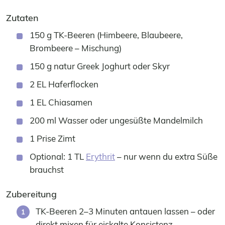
Zutaten
150 g TK-Beeren (Himbeere, Blaubeere,
Brombeere – Mischung)
150 g natur Greek Joghurt oder Skyr
2 EL Haferflocken
1 EL Chiasamen
200 ml Wasser oder ungesüßte Mandelmilch
1 Prise Zimt
Optional: 1 TL
Erythrit
– nur wenn du extra Süße
brauchst
Zubereitung
TK-Beeren 2–3 Minuten antauen lassen – oder
direkt mixen für eiskalte Konsistenz.