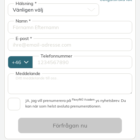
Hälsning
*
Namn
*
E-post
*
Telefonnummer
Meddelande
Flexyfit© Academ
JA, jag vill prenumerera på
ys nyhetsbrev. Du
kan när som helst avsluta prenumerationen.
Förfrågan nu