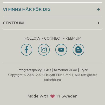
Campus på nätet
Flexyfit®
Sport Academy
VI FINNS HÄR FÖR DIG
Kontroll av certifikat
Flexyfit®
Massage Academy
+43 1 997 27 38
CENTRUM
Flexyfit®
Skönhet Academy
[email protected]
Flexyfit®
EDP Academy
Flexyfit Plus GmbH
Rådgivning &amp; onlineförfrågan
FOLLOW - CONNECT - KEEP UP
1030 | Österrike
Vårt uppdrag
Dietrichgasse 27 E.EG2
Filialkontor | DE
81829 | Tyskland
Konrad-Zuse-Platz 8
|
|
|
Integritetspolicy
FAQ
Allmänna villkor
Tryck
Copyright © 2007-2026 Flexyfit Plus GmbH. Alla rättigheter
förbehållna
Made with
in Sweden