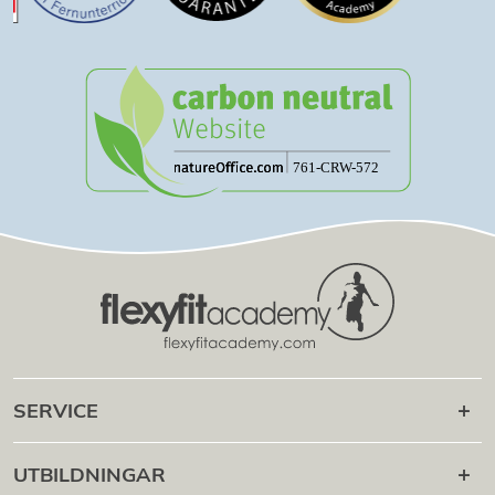
SERVICE
Karriär efteråt
UTBILDNINGAR